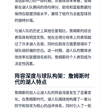
深远影响力的一段时期。从整体效率来看，詹姆
斯在湖人队期间的场均得分、助攻和篮板数据均
保持在联盟顶级水平，展现了他作为全能型球员
的独特价值。
与湖人队的历史上其他巨星相比，詹姆斯的综合
表现具有明显优势。他在总得分效率上的表现超
过了许多湖人名宿，同时在助攻方面更是填补了
球队组织端的空白。这一时期，湖人队的整体进
攻效率在联盟排名前列，詹姆斯的个人表现成为
决定性因素。
阵容深度与球队构架：詹姆斯时
代的湖人特点
詹姆斯的加入让湖人队的阵容深度发生了显著变
化。在詹姆斯时代，湖人队围绕他构建了一套以
防守和快攻为核心的战术体系，同时引入了一批