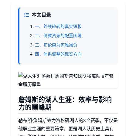
本文目录
一、外线轮转的真实短板
二、侧翼资源的配置困境
三、布伦森为何难减负
四、体系调整的现实方向
詹姆斯的湖人生涯：效率与影响
力的巅峰期
勒布朗·詹姆斯效力洛杉矶湖人的8个赛季，不仅是
他职业生涯的重要篇章，更是湖人队历史上具有