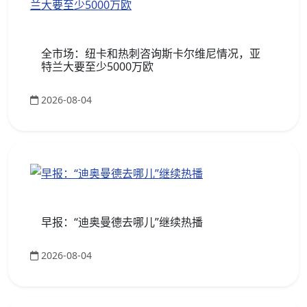
全市场：纽卡和热刺咨询斯卡尔维尼情况，亚
特兰大要至少5000万欧
2026-08-04
早报：“迪奥曼德去哪儿”继续热播
2026-08-04