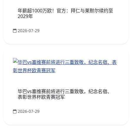
年薪超1000万欧！官方：拜仁与莱默尔续约至
2029年
2026-07-29
毕巴vs塞维赛前将进行三重致敬，纪念名宿、
表彰世界杯欧青赛冠军
2026-07-29