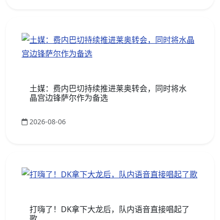
土媒：费内巴切持续推进莱奥转会，同时将水
晶宫边锋萨尔作为备选
2026-08-06
打嗨了！DK拿下大龙后，队内语音直接唱起了
歌