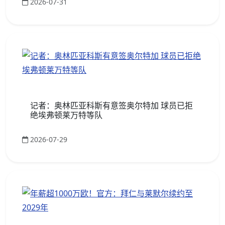
2026-07-31
记者：奥林匹亚科斯有意签奥尔特加 球员已拒
绝埃弗顿莱万特等队
2026-07-29