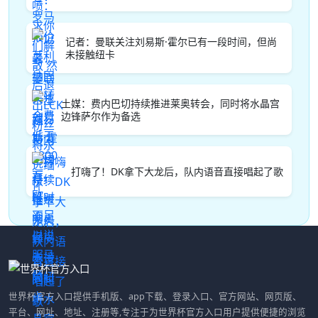
记者：曼联关注刘易斯·霍尔已有一段时间，但尚
未接触纽卡
土媒：费内巴切持续推进莱奥转会，同时将水晶宫
边锋萨尔作为备选
打嗨了！DK拿下大龙后，队内语音直接唱起了歌
世界杯官方入口提供手机版、app下载、登录入口、官方网站、网页版、
平台、网址、地址、注册等,专注于为世界杯官方入口用户提供便捷的浏览